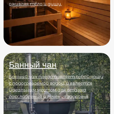
Каждый вечер показываем
мультфильмы для маленьких гостей в
уютной беседке.
Беседка с очагом
Каждый вечер разжигаем костёр, топим
самовар на дровах и угощаем гостей
бубликами и печеньем. Это наш
ежедневный комплимент для всех
гостей отеля.