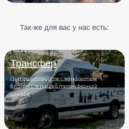
Забота о каждой детали
Каждый домик в нашей гостинице
оборудован всем необходимым
Отдыхайте в гармонии с природой в нашем
четырехзвездочном отеле в Архызе
, где
каждый домик — это оазис уюта среди
величественных гор.
Wi-fi на всей территории отеля
Оставайтесь на связи с миром, где бы
вы ни находились в нашем отеле.
Благодаря нашему надежному Wi-Fi,
доступному на всей территории отеля,
вы всегда сможете проверить почту,
общаться в социальных сетях