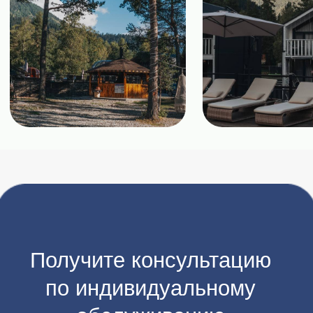
ИП Кайахан Ибрахим
ИНН 091700360400
ОГРНИП 317091700005462
Разработка и продвижение сайта: SDstudio
Все права защищены.
Полное или частичное копирование материалов сайта
без согласия правообладателя запрещено.
«Facebook/Instagram — проект Meta Platforms Inc., деятельность
которой в России запрещена»