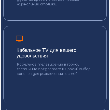
Ферма альпак
В Архызе Вы можете посетить парк
альпак - уютное место для прогулок,
общения с животными и ярких эмоций
для взрослых и детей.
Долина оленей
Уютное место, где можно
покормить северных оленей прямо с
ладони и прокатиться на
настоящей оленьей упряжке среди
зимних пейзажей.