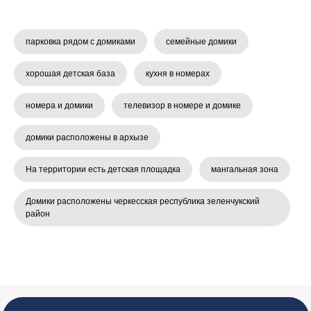
отдыха
парковка рядом с домиками
семейные домики
Пешие прогулки
хорошая детская база
кухня в номерах
Откройте для себя живописные
маршруты Архыза и насладитесь
номера и домики
телевизор в номере и домике
тишиной гор
домики расположены в архызе
На территории есть детская площадка
мангальная зона
Домики расположены черкесская республика зеленчукский
район
Конные прогулки
Отличная возможность
отвлечься от шума города и
окунуться в природу