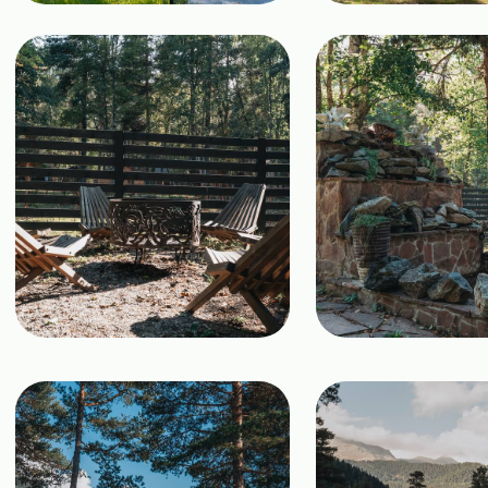
Смотреть на карте
Правила проживания
Пользовательское соглашение
Политика в отношении обработки персональных
данных
Сертификат присвоения
Договор оферты
4 звезды
Способы оплат
Реестровый номер:
Классификация
С092024005638
76AA/177-2021/199-2024