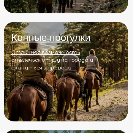
Получите консультацию
по индивидуальному
обслуживанию
Мы готовы обсудить дополнительные детали
вашего индивидуального отдыха
+7
Я согласен с
политикой конфиденциальности
Я согласен с
политикой в отношении
обработки персональных данных
Я согласен с
договором оферты