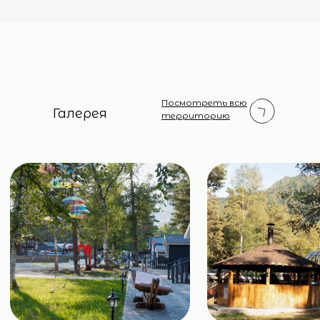
+7(928)029-38-09
- Администратор
+7(928)029-38-09
- Ресепшен
Посмотреть всю
Галерея
территорию
KayaSity, Софийская поляна, п. Архыз,
Зеленчукский район, Карачаево-Черкесская
Республика