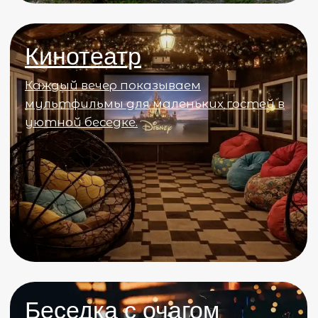
Комфортная мебель
Комфортная мебель в гостинице — это
гарантия приятного отдыха
и комфортного сна.
В номерах отеля
есть
всё необходимое для работы и отдыха:
удобные кровати, мягкие кресла,
журнальные столики.
Кабельное TV для вашего
удовольствия
Кабельное телевидение в горной
гостинице предлагает широкий выбор
каналов для развлечения гостей.