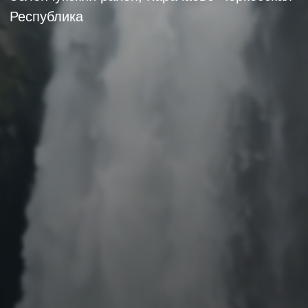
Пользовательское соглашение
Политика в отношении обработки персональных
данных
Сертификат присвоения
Договор оферты
4 звезды
Способы оплат
Реестровый номер:
Классификация
С092024005638
76AA/177-2021/199-2024
ИП Кайахан Ибрахим
ИНН 091700360400
ОГРНИП 317091700005462
Разработка и продвижение сайта: SDstudio
Все права защищены.
Полное или частичное копирование материалов сайта
без согласия правообладателя запрещено.
«Facebook/Instagram — проект Meta Platforms Inc., деятельность
которой в России запрещена»