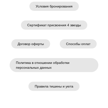
Условия бронирования
Сертификат присвоения 4 звезды
КОНТАКТЫ
Договор оферты
Способы оплат
+7(928)029-38-09
- Администратор
+7(928)029-38-09
- Ресепшен
Политика в отношении обработки
персональных данных
Правила тишины и уюта
KayaSity, Софийская поляна, п. Архыз,
Зеленчукский район, Карачаево-Черкесская
Республика