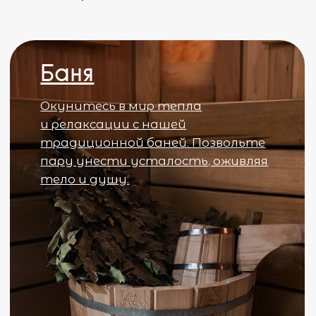
лучше любых слов
Подробнее >
Активный отдых
Для гостей нашей
гостиницы Архыза
,
спецпредложения для активного