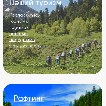
КОНТАКТЫ
+7(928)029-38-09
- Администратор
+7(928)029-38-09
- Ресепшен
KayaSity, Софийская поляна, п. Архыз,
Зеленчукский район, Карачаево-
Черкесская Республика