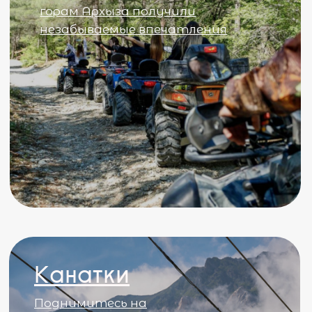
Отзывы гостей
Отзывы наших любимых клиентов
←
Отдыхайте в гармонии с природой в нашем четырехзвездочном
отеле в Архызе, где каждый домик — это оазис уюта среди
величественных гор.
Павел