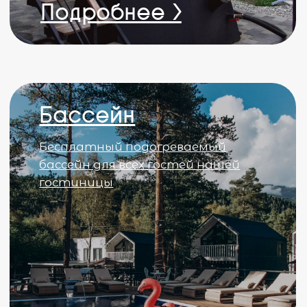
Джиппинг
поездка на квадроциклах по
горам Архыза получили
незабываемые впечатления
Канатки
Поднимитесь на
вершины гор Архыза