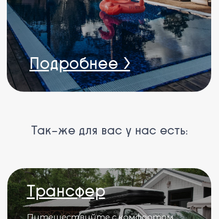
Пеший туризм
Насладитесь
горными
видами с
нашими
надедными
экскурсоводами