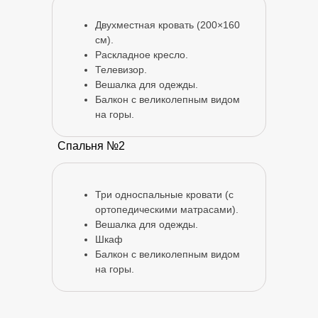
традиционной баней. Позвольте
Двухместная кровать (200×160
пару унести усталость, оживляя
тело и душу.
см).
Раскладное кресло.
Телевизор.
Вешалка для одежды.
Балкон с великолепным видом
на горы.
Спальня №2
Подробнее >
Три односпальные кровати (с
ортопедическими матрасами).
Вешалка для одежды.
Шкаф
Банный чан
Балкон с великолепным видом
на горы.
Банный чан представляет собой
чащу с подогреваемой водой, и
является идеальным местом для