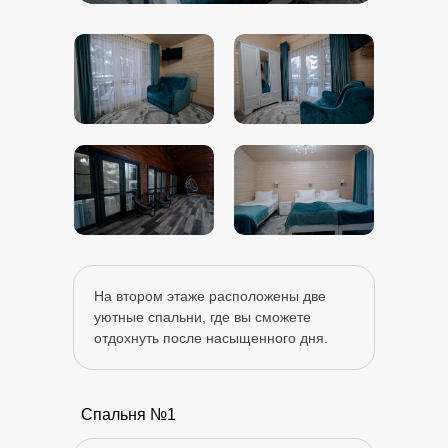
Инфраструктура
Для
гостей Архыза, на территории
На втором этаже расположены две
отеля
работает SPA-комплекс:
уютные спальни, где вы сможете
отдохнуть после насыщенного дня.
Баня
Спальня №1
Окунитесь в мир тепла
и релаксации с нашей