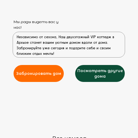
отдыха, расслабления и лечения
здоровья
Подробнее >
Мы рады видеть вас у
нас!
Независимо от сезона, Наш двухэтажный VIP коттедж в
Архызе станет вашим уютным домом вдали от дома.
Забронируйте уже сегодня и подарите себе и своим
близким отдых мечты!
Бассейн
Бесплатный подогреваемый
Посмотреть другие
бассейн для всех гостей нашей
Забронировать дом
дома
гостиницы
Обзор
ном
Обзор
номера
№1