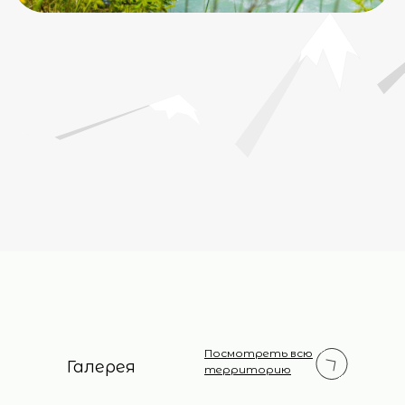
Сертификат присвоения
Договор оферты
4 звезды
Способы оплат
Реестровый номер:
Классификация
С092024005638
76AA/177-2021/199-2024
ИП Кайахан Ибрахим
ИНН 091700360400
ОГРНИП 317091700005462
Разработка и продвижение сайта: SDstudio
Все права защищены.
Полное или частичное копирование материалов сайта
без согласия правообладателя запрещено.
«Facebook/Instagram — проект Meta Platforms Inc.,
деятельность которой в России запрещена»
Посмотреть всю
Галерея
территорию